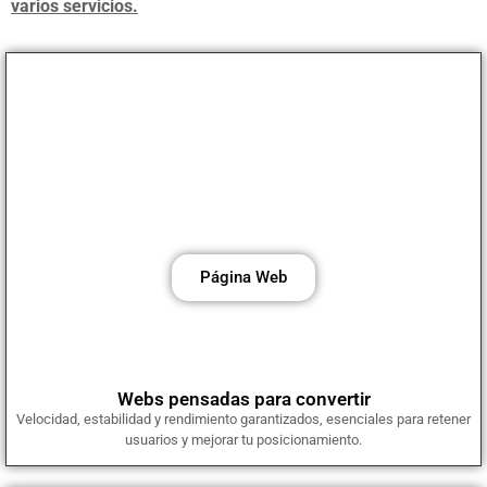
varios servicios.
Diseño web profesional en WordPress
Desarrollamos sitios web rápidos, atractivos y a medida,
optimizados para ofrecer la mejor experiencia al usuario y destacar
en Google.
Página Web
Webs pensadas para convertir
Velocidad, estabilidad y rendimiento garantizados, esenciales para retener
usuarios y mejorar tu posicionamiento.