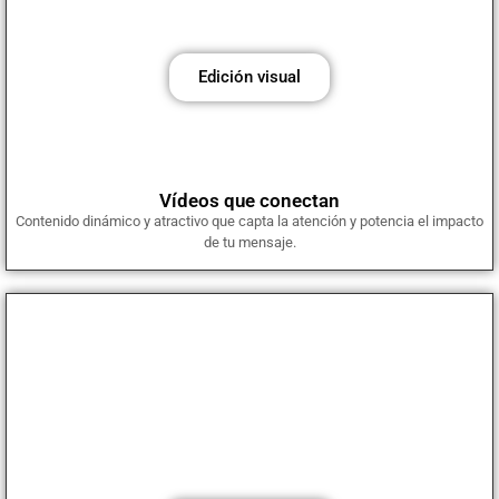
creativo y técnico para potenciar tu mensaje y mejorar tu imagen
digital.
Edición visual
Vídeos que conectan
Contenido dinámico y atractivo que capta la atención y potencia el impacto
de tu mensaje.
Mantenimiento web y soporte técnico
Aseguramos el correcto funcionamiento de tu web, actualizaciones
constantes, protección contra ataques y asistencia cuando la
necesitas.