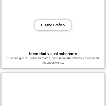
Diseño gráfico y creación de contenido visual
Creamos piezas visuales profesionales que transmiten la esencia
de tu marca y mejoran tu presencia en redes, web y publicidad.
Diseño Gráfico
Identidad visual coherente
Diseños que refuerzan tu marca, comunican tus valores y mejoran tu
reconocimiento.
Producción y edición de vídeo profesional
Generamos contenido audiovisual de alto impacto con enfoque