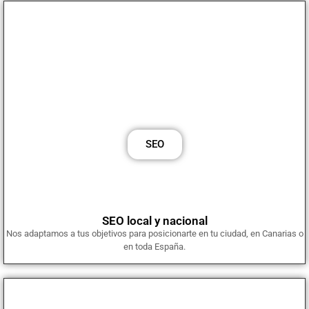
Posicionamiento SEO y optimización web
Implementamos un SEO sólido basado en análisis, estrategia de
contenido y mejoras técnicas que garantizan un rendimiento
superior en buscadores.
SEO
SEO local y nacional
Nos adaptamos a tus objetivos para posicionarte en tu ciudad, en Canarias o
en toda España.